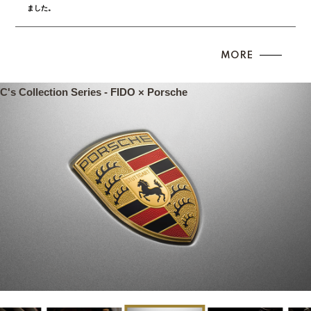
ました。
MORE
C’s Collection series -
EXLUX series - FIDO × Hennessy
C's Collection Series - FIDO × Porsche
D Series - FIDO × DIESEL LIVING