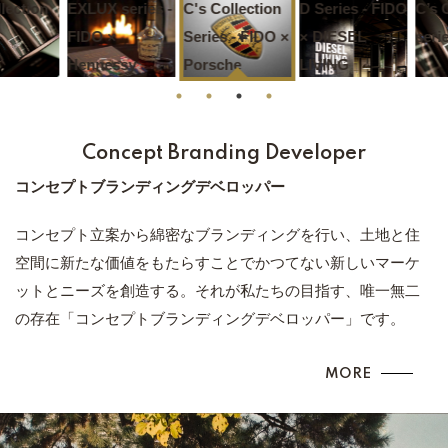
ection
EXLUX series -
C's Collection
D Series - FIDO
C’s Co
FIDO ×
Series - FIDO ×
× DIESEL
series 
Hennessy
Porsche
LIVING
Concept Branding
Developer
コンセプトブランディングデベロッパー
コンセプト立案から綿密なブランディングを行い、土地と住
空間に新たな価値をもたらすことでかつてない新しいマーケ
ットとニーズを創造する。それが私たちの目指す、唯一無二
の存在「コンセプトブランディングデベロッパー」です。
MORE