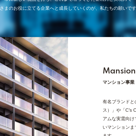
さまのお役に立てる企業へと成長していくのが、私たちの願いで
Mansion
マンション事業
有名ブランドと
ス）」や「C’s 
アムな実需向け
いマンションま
ます。